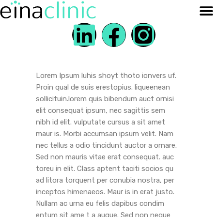
Lorem Ipsum luhis shoyt thoto ionvers uf.
Proin qual de suis erestopius. liqueenean
sollicituin.lorem quis bibendum auct ornisi
elit consequat ipsum, nec sagittis sem
nibh id elit. vulputate cursus a sit amet
maur is. Morbi accumsan ipsum velit. Nam
nec tellus a odio tincidunt auctor a ornare.
Sed non mauris vitae erat consequat. auc
toreu in elit. Class aptent taciti socios qu
ad litora torquent per conubia nostra, per
inceptos himenaeos. Maur is in erat justo.
Nullam ac urna eu felis dapibus condim
entum sit ame t a augue. Sed non neque